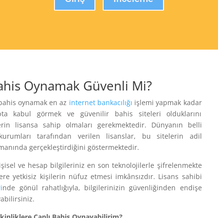
Bahis Oynamak Güvenli Mi?
 bahis oynamak en az
internet bankacılığı
işlemi yapmak kadar
pta kabul görmek ve güvenilir bahis siteleri olduklarını
erin lisansa sahip olmaları gerekmektedir. Dünyanın belli
urumları tarafından verilen lisanslar, bu sitelerin adil
anında gerçekleştirdiğini göstermektedir.
işisel ve hesap bilgileriniz en son teknolojilerle şifrelenmekte
re yetkisiz kişilerin nüfuz etmesi imkânsızdır. Lisans sahibi
i
nde gönül rahatlığıyla, bilgilerinizin güvenliğinden endişe
bilirsiniz.
kinliklere Canlı Bahis Oynayabilirim?