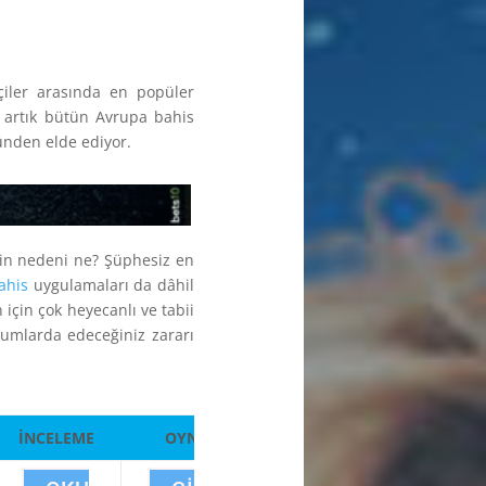
sçiler arasında en popüler
 artık bütün Avrupa bahis
ründen elde ediyor.
nin nedeni ne? Şüphesiz en
ahis
uygulamaları da dâhil
 için çok heyecanlı ve tabii
urumlarda edeceğiniz zararı
İNCELEME
OYNA