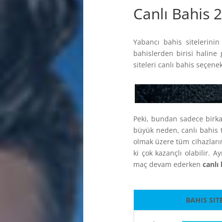
Canlı Bahis 
Yabancı bahis sitelerinin
bahislerden birisi halin
siteleri canlı bahis seçen
Peki, bundan sadece birka
büyük neden, canlı bahi
olmak üzere tüm cihazlarını
ki çok kazançlı olabilir. 
maç devam ederken
canlı
BAHIS SIT