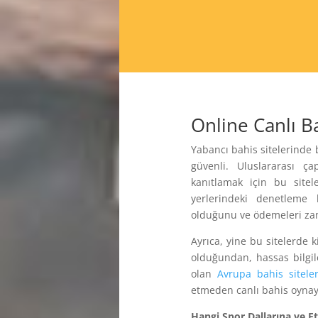
Online Canlı 
Yabancı bahis sitelerinde
güvenli. Uluslararası ça
kanıtlamak için bu sitel
yerlerindeki denetleme k
olduğunu ve ödemeleri zam
Ayrıca, yine bu sitelerde k
olduğundan, hassas bilgile
olan
Avrupa bahis siteler
etmeden canlı bahis oynaya
Hangi Spor Dallarına ve Et