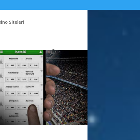
ino Siteleri